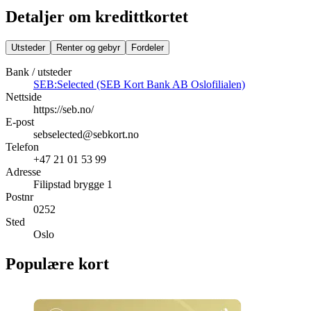
Detaljer om kredittkortet
Utsteder
Renter og gebyr
Fordeler
Bank / utsteder
SEB:Selected (SEB Kort Bank AB Oslofilialen)
Nettside
https://seb.no/
E-post
sebselected@sebkort.no
Telefon
+47 21 01 53 99
Adresse
Filipstad brygge 1
Postnr
0252
Sted
Oslo
Populære kort